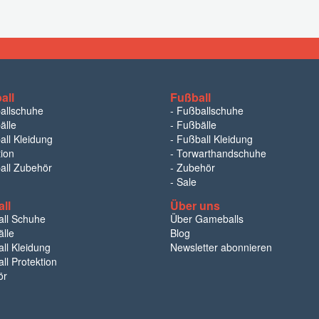
all
Fußball
ballschuhe
-
Fußballschuhe
älle
-
Fußbälle
all Kleidung
-
Fußball Kleidung
tion
-
Torwarthandschuhe
ball Zubehör
-
Zubehör
-
Sale
ll
Über uns
ll Schuhe
Über Gameballs
lle
Blog
ll Kleidung
Newsletter abonnieren
ll Protektion
ör