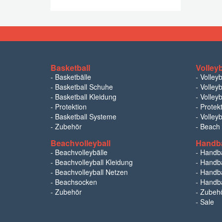
Basketball
Volleyb
-
Basketbälle
-
Volley
-
Basketball Schuhe
-
Volleyb
-
Basketball Kleidung
-
Volleyb
-
Protektion
-
Protek
-
Basketball Systeme
-
Volley
-
Zubehör
-
Beach
Beachvolleyball
Handba
-
Beachvolleybälle
-
Handba
-
Beachvolleyball Kleidung
-
Handbä
-
Beachvolleyball Netzen
-
Handba
-
Beachsocken
-
Handba
-
Zubehör
-
Zubeh
-
Sale