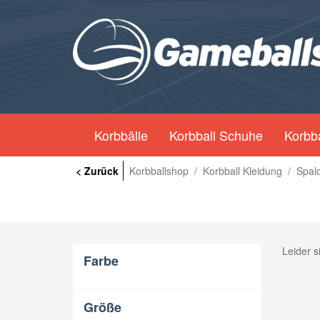
Korbbälle
Korbball Schuhe
Korbba
< Zurück
Korbballshop
/
Korbball Kleidung
/
Spal
Leider s
Farbe
Größe