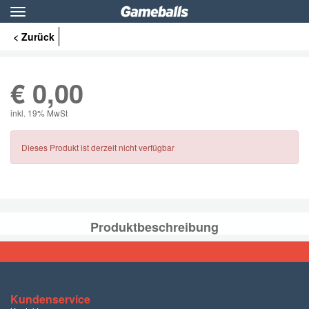
Toggle
navigation
< Zurück
€
0,00
inkl. 19% MwSt
Dieses Produkt ist derzeit nicht verfügbar
Produktbeschreibung
Kundenservice