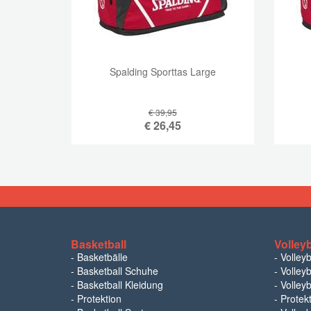
Spalding Sporttas Large
€ 39,95
€
26,45
Basketball
Volleyb
-
Basketbälle
-
Volley
-
Basketball Schuhe
-
Volleyb
-
Basketball Kleidung
-
Volleyb
-
Protektion
-
Protek