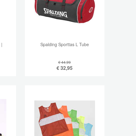
 |
Spalding Sporttas L Tube
€ 44,99
€
32,95