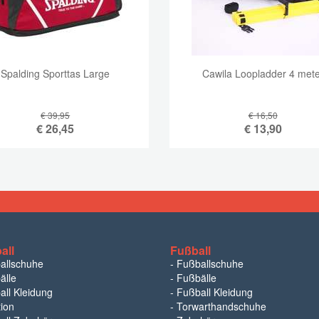
Spalding Sporttas Large
Cawila Loopladder 4 mete
€ 39,95
€ 16,50
€
26,45
€
13,90
all
Fußball
ballschuhe
-
Fußballschuhe
älle
-
Fußbälle
all Kleidung
-
Fußball Kleidung
tion
-
Torwarthandschuhe