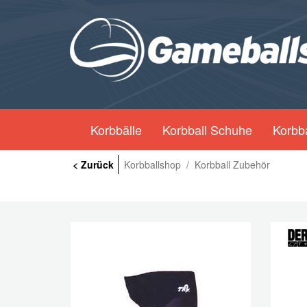
K
Korbbälle
Korbball Schuhe
Korbba
< Zurück
Korbballshop
/
Korbball Zubehör