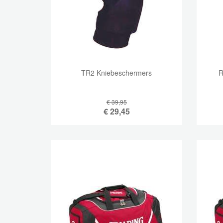
TR2 Kniebeschermers
R
€ 39,95
€
29,45