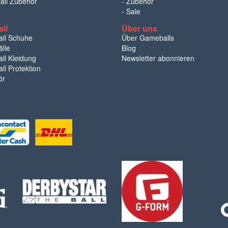
ball Zubehör
-
Zubehör
-
Sale
ll
Über uns
ll Schuhe
Über Gameballs
lle
Blog
ll Kleidung
Newsletter abonnieren
ll Protektion
ör