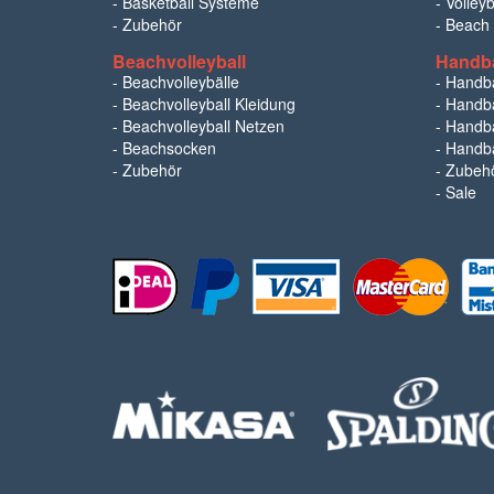
-
Basketball Systeme
-
Volley
-
Zubehör
-
Beach
Beachvolleyball
Handba
-
Beachvolleybälle
-
Handba
-
Beachvolleyball Kleidung
-
Handbä
-
Beachvolleyball Netzen
-
Handba
-
Beachsocken
-
Handba
-
Zubehör
-
Zubeh
-
Sale