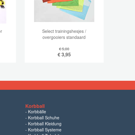
r
Select trainingshesjes /
overgooiers standaard
€ 5,00
€
3,95
Korbball
-
Korbbälle
-
Korbball Schuhe
-
Korbball Kleidung
-
Korbball Systeme