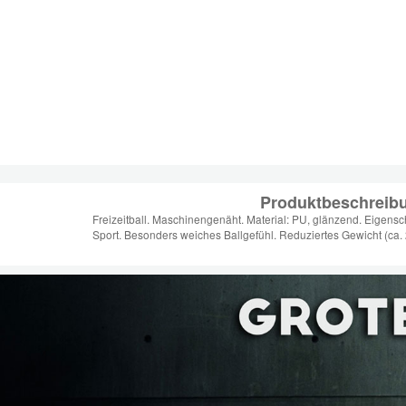
Produktbeschreib
Freizeitball. Maschinengenäht. Material: PU, glänzend. Eigensch
Sport. Besonders weiches Ballgefühl. Reduziertes Gewicht (ca.