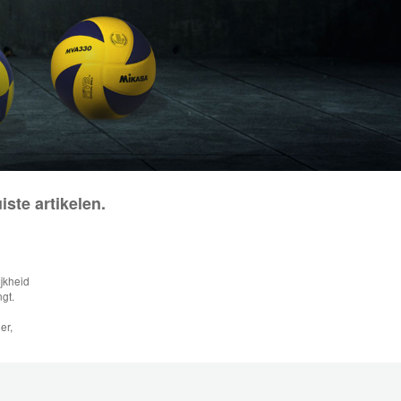
ste artikelen.
jkheid
gt.
er,