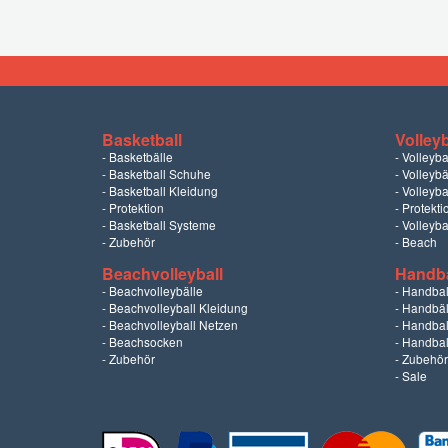
Basketball
Volleyb
-
Basketbälle
-
Volleyba
-
Basketball Schuhe
-
Volleybä
-
Basketball Kleidung
-
Volleyba
-
Protektion
-
Protekti
-
Basketball Systeme
-
Volleyba
-
Zubehör
-
Beach
Beachvolleyball
Handba
-
Beachvolleybälle
-
Handbal
-
Beachvolleyball Kleidung
-
Handbäl
-
Beachvolleyball Netzen
-
Handbal
-
Beachsocken
-
Handball
-
Zubehör
-
Zubehör
-
Sale