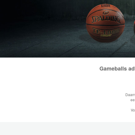
Gameballs adv
Daarn
ee
Vo