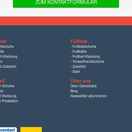
ZUM KONTAKTFORMULAR
all
Fußball
llschuhe
-
Fußballschuhe
lle
-
Fußbälle
ll Kleidung
-
Fußball Kleidung
on
-
Torwarthandschuhe
ll Zubehör
-
Zubehör
-
Sale
ll
Über uns
l Schuhe
Über Gameballs
le
Blog
l Kleidung
Newsletter abonnieren
 Protektion