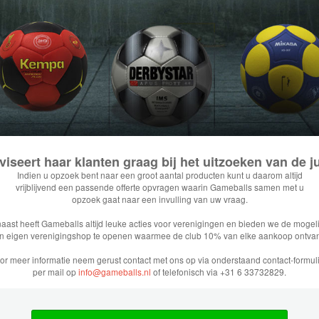
iseert haar klanten graag bij het uitzoeken van de jui
Indien u opzoek bent naar een groot aantal producten kunt u daarom altijd
vrijblijvend een passende offerte opvragen waarin Gameballs samen met u
opzoek gaat naar een invulling van uw vraag.
aast heeft Gameballs altijd leuke acties voor verenigingen en bieden we de mogeli
n eigen verenigingshop te openen waarmee de club 10% van elke aankoop ontvan
or meer informatie neem gerust contact met ons op via onderstaand contact-formuli
per mail op
info@gameballs.nl
of telefonisch via +31 6 33732829.