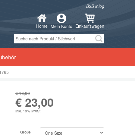
B2B inlog
Home
Einkaufswagen
Mein Konto
ubehör
 1765
€ 16,00
€
23,00
inkl. 19% MwSt
Größe