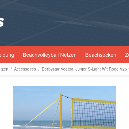
eidung
Beachvolleyball Netzen
Beachsocken
Z
etzen
/
Accessoires
/
Derbystar Voetbal Junior S-Light Wit Rood V25